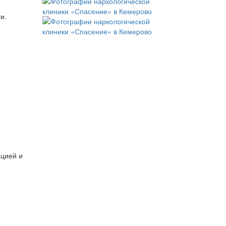
и.
ацией и