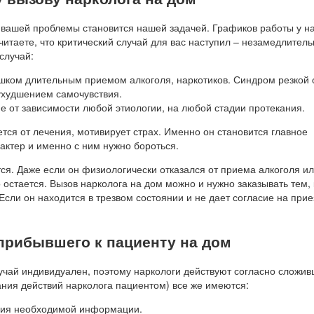
вашей проблемы становится нашей задачей. Графиков работы у на
читаете, что критический случай для вас наступил – незамедлитель
случай:
ишком длительным приемом алкоголя, наркотиков. Синдром резкой
ухудшением самочувствия.
 от зависимости любой этиологии, на любой стадии протекания.
ется от лечения, мотивирует страх. Именно он становится главное
рактер и именно с ним нужно бороться.
ся. Даже если он физиологически отказался от приема алкоголя и
 остается. Вызов нарколога на дом можно и нужно заказывать тем, 
сли он находится в трезвом состоянии и не дает согласие на прие
 прибывшего к пациенту на дом
лучай индивидуален, поэтому наркологи действуют согласно сложи
ния действий нарколога пациентом) все же имеются:
ния необходимой информации.