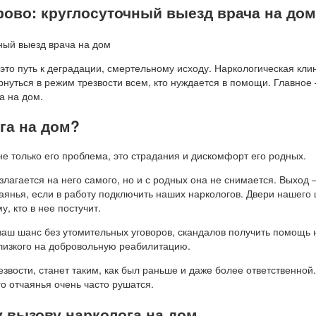
рово: круглосуточный выезд врача на дом
это путь к деградации, смертельному исходу. Наркологическая кли
уться в режим трезвости всем, кто нуждается в помощи. Главное 
а на дом.
га на дом?
 не только его проблема, это страдания и дискомфорт его родных.
злагается на него самого, но и с родных она не снимается. Выход –
чаянья, если в работу подключить наших наркологов. Двери нашего
, кто в нее постучит.
ваш шанс без утомительных уговоров, скандалов получить помощь 
лизкого на добровольную реабилитацию.
езвости, станет таким, как был раньше и даже более ответственной.
о отчаянья очень часто рушатся.
 вызову нарколога на дом